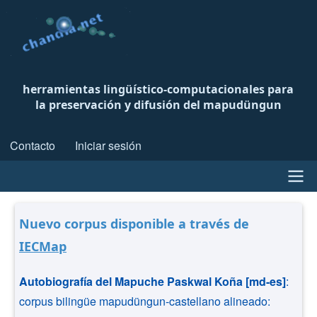
Pasar
al
contenido
principal
herramientas lingüístico-computacionales para
la preservación y difusión del mapudüngun
Contacto
Iniciar sesión
Menú
de
cuenta
Navegación
Nuevo corpus disponible a través de
de
principal
IECMap
usuario
Autobiografía del Mapuche Paskwal Koña [md-es]
:
corpus bilingüe mapudüngun-castellano alineado: