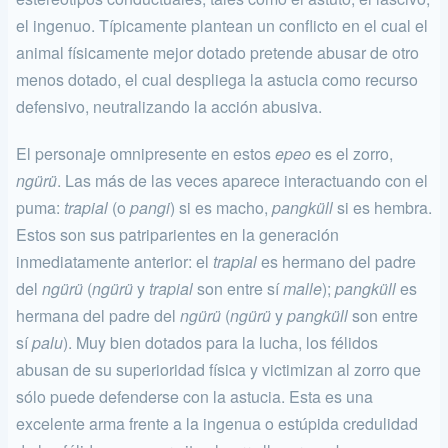
el ingenuo. Típicamente plantean un conflicto en el cual el
animal físicamente mejor dotado pretende abusar de otro
menos dotado, el cual despliega la astucia como recurso
defensivo, neutralizando la acción abusiva.
El personaje omnipresente en estos
epeo
es el zorro,
ngürü
. Las más de las veces aparece interactuando con el
puma:
trapial
(o
pangi
) si es macho,
pangküll
si es hembra.
Estos son sus patriparientes en la gene­ración
inmediatamente anterior: el
trapial
es hermano del padre
del
ngürü
(
ngürü
y
trapial
son entre sí
malle
);
pangküll
es
hermana del padre del
ngürü
(
ngürü
y
pangküll
son entre
sí
palu
). Muy bien dotados para la lucha, los félidos
abusan de su superioridad física y victimizan al zorro que
sólo puede defenderse con la astucia. Esta es una
excelente arma frente a la ingenua o estúpida credulidad