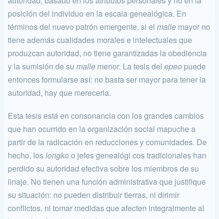
autoridad, basado en los atributos personales y no en la
posición del individuo en la escala genealógica. En
términos del nuevo patrón emergente, si el
malle
mayor no
tiene además cualidades morales e intelectuales que
produzcan autoridad, no tiene garantizadas la obediencia
y la sumisión de su
malle
menor. La tesis del
epeo
puede
entonces formularse así: no basta ser mayor para tener la
autoridad, hay que merecerla.
Esta tesis está en consonancia con los grandes cambios
que han ocurrido en la organización social mapuche a
partir de la radicación en reducciones y comunidades. De
hecho, los
longko
o jefes genealógi­ cos tradicionales han
perdido su autoridad efectiva sobre los miembros de su
linaje. No tienen una función administrativa que justifique
su situación: no pueden distribuir tierras, ni dirimir
conflictos, ni tomar medidas que afecten integralmente al