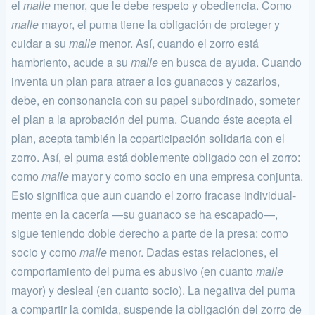
el
malle
menor, que le debe respeto y obediencia. Como
malle
ma­yor, el puma tiene la obligación de proteger y
cuidar a su
malle
menor. Así, cuando el zorro está
hambriento, acude a su
malle
en busca de ayuda. Cuando
inventa un plan para atraer a los guanacos y cazarlos,
debe, en consonancia con su papel subordinado, someter
el plan a la aprobación del puma. Cuando éste acepta el
plan, acepta también la coparticipación solidaria con el
zorro. Así, el puma está doblemente obligado con el zorro:
como
malle
mayor y como socio en una empre­sa conjunta.
Esto significa que aun cuando el zorro fracase individual­
mente en la cacería —su guanaco se ha escapado—,
sigue teniendo do­ble derecho a parte de la presa: como
socio y como
malle
menor. Dadas estas relaciones, el
comportamiento del puma es abusivo (en cuanto
malle
mayor) y desleal (en cuanto socio). La negativa del puma
a compartir la comida, suspende la obligación del zorro de