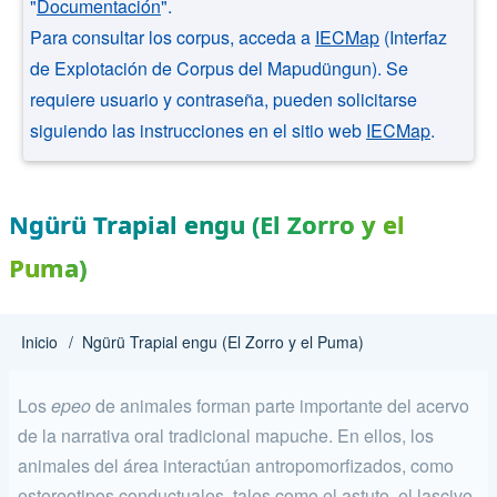
"
Documentación
".
Para consultar los corpus, acceda a
IECMap
(Interfaz
de Explotación de Corpus del Mapudüngun). Se
requiere usuario y contraseña, pueden solicitarse
siguiendo las instrucciones en el sitio web
IECMap
.
Ngürü Trapial engu (El Zorro y el
Puma)
Inicio
Ngürü Trapial engu (El Zorro y el Puma)
Ruta
de
Los
epeo
de animales forman parte importante del acervo
navegación
de la na­rrativa oral tradicional mapuche. En ellos, los
animales del área inte­ractúan antropomorfizados, como
estereotipos conductuales, tales como el astuto, el lascivo,