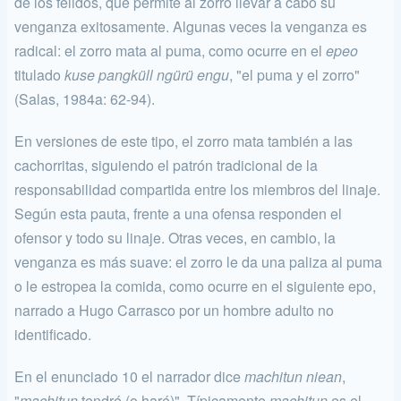
de los félidos, que per­mite al zorro llevar a cabo su
venganza exitosamente. Algunas veces la venganza es
radical: el zorro mata al puma, como ocurre en el
epeo
titulado
kuse pangküll ngürü engu
, "el puma y el zorro"
(Salas, 1984a: 62-94).
En versiones de este tipo, el zorro mata también a las
cachorritas, siguiendo el patrón tradicional de la
responsabilidad compartida entre los miembros del linaje.
Según esta pauta, frente a una ofensa respon­den el
ofensor y todo su linaje. Otras veces, en cambio, la
venganza es más suave: el zorro le da una paliza al puma
o le estropea la comi­da, como ocurre en el siguiente epo,
narrado a Hugo Carrasco por un hombre adulto no
identificado.
En el enunciado 10 el narrador dice
machitun niean
,
"
machitun
tendré (o haré)". Típicamente
machitun
es el