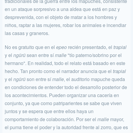
tradi­cionales de la guerra entre los mapuches, consistente
en un ataque sor­presivo a una aldea que está en paz y
desprevenida, con el objeto de matar a los hombres y
niños, raptar a las mujeres, robar los animales e incendiar
las casas y graneros.
No es gratuito que en el
epeo
recién presentado, el
trapial
y el
ngürü
sean entre sí
malle
"tío paterno/sobrino por el
hermano". En rea­lidad, todo el relato está basado en este
hecho. Tan pronto como el narrador anuncia que el
trapial
y el
ngürü
son entre sí
malle
, el audito­rio mapuche queda
en condiciones de entender todo el desarrollo pos­terior de
los acontecimientos. Pueden organizar una cacería en
conjun­to, ya que como patriparientes se sabe que viven
juntos y se espera que entre ellos haya un
comportamiento de colaboración. Por ser el
malle
mayor,
el puma tiene el poder y la autoridad frente al zorro, que es