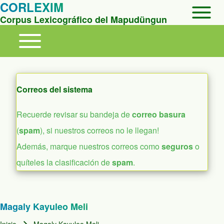
Open Sidebar Mai
CORLEXIM
Corpus Lexicográfico del Mapudüngun
Toggle main menu
Main navigation
Correos del sistema
Recuerde revisar su bandeja de
correo basura
(
spam
), si nuestros correos no le llegan!
Además, marque nuestros correos como
seguros
o
quíteles la clasificación de
spam
.
Magaly Kayuleo Meli