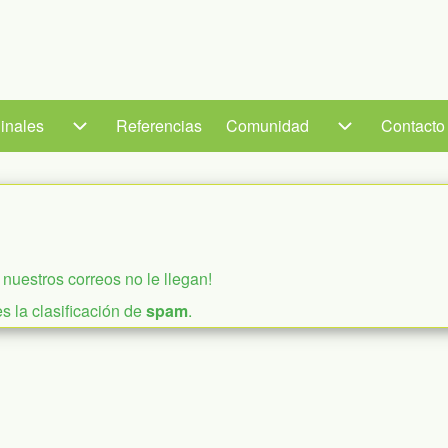
ginales
ginales sub-navegación
Referencias
Comunidad
Comunidad sub-navegación
Contacto
 sub-navegación
si nuestros correos no le llegan!
es la clasificación de
spam
.