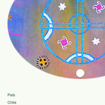
País
Chile