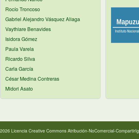
Rocío
Troncoso
Gabriel Alejandro
Vásquez Aliaga
Vaythiare
Benavides
Isidora
Gómez
Paula
Varela
Ricardo
Silva
Carla
García
César
Medina Contreras
Midori
Asato
2026 Licencia Creative Commons Atribución-NoComercial-CompartirIgu