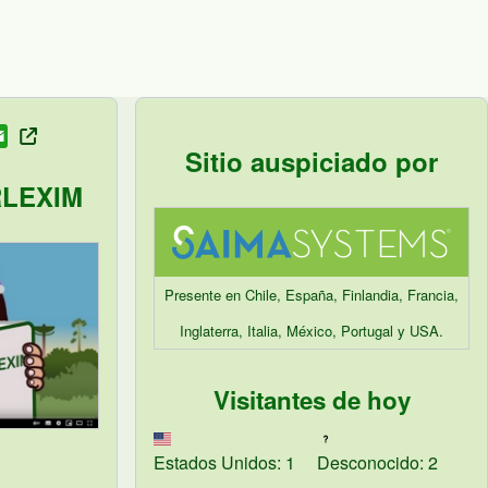
E
Sitio auspiciado por
m
a
RLEXIM
i
l
Presente en Chile, España, Finlandia, Francia,
Inglaterra, Italia, México, Portugal y USA.
Visitantes de hoy
Estados Unidos: 1
Desconocido: 2