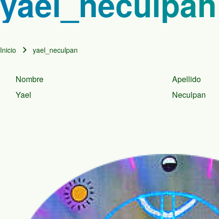
yael_neculpan
Inicio
yael_neculpan
Ruta de navegación
Nombre
Apellido
Yael
Neculpan