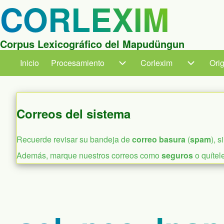
CORLEXIM
Corpus Lexicográfico del Mapudüngun
Inicio
Procesamiento
Procesamiento sub-navegación
Corlexim
Ori
Ori
Main navigation
Corlexim
Correos del sistema
Recuerde revisar su bandeja de
correo basura
(
spam
), 
Además, marque nuestros correos como
seguros
o quítel