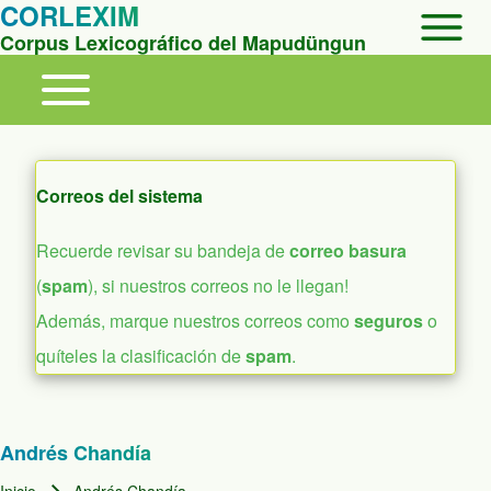
Open Sidebar Mai
CORLEXIM
Corpus Lexicográfico del Mapudüngun
Toggle main menu
Main navigation
Correos del sistema
Recuerde revisar su bandeja de
correo basura
(
spam
), si nuestros correos no le llegan!
Además, marque nuestros correos como
seguros
o
quíteles la clasificación de
spam
.
Andrés Chandía